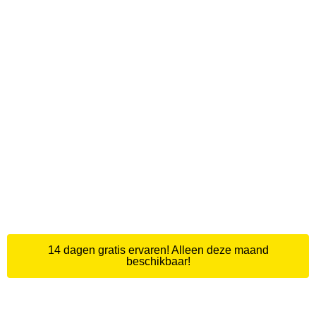
Kom SGZ 14 dagen gratis
uitproberen
Wil jij ervaren hoe fijn sporten bij SGZ
is? Vraag vandaag jouw gratis 14-
dagen-pas aan en ontdek waarom
zoveel leden hier blijven sporten!
14 dagen gratis ervaren! Alleen deze maand
beschikbaar!