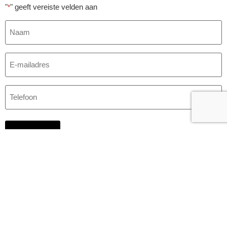
"
" geeft vereiste velden aan
*
Naam
*
E-
mailadres
*
Telefoon
*
Contact
Sport & Wellness
Galgenweg 62