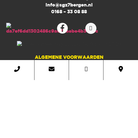
info@sgz7bergen.nl
0168 – 33 08 88
ALGEMENE VOORWAARDEN
PRIVACYBELEID
BACK TO TOP
SGZ Sport & Wellness.
Copyright ©2025.
All rights
Fitness Marketeers
reserved. Onderhouden door