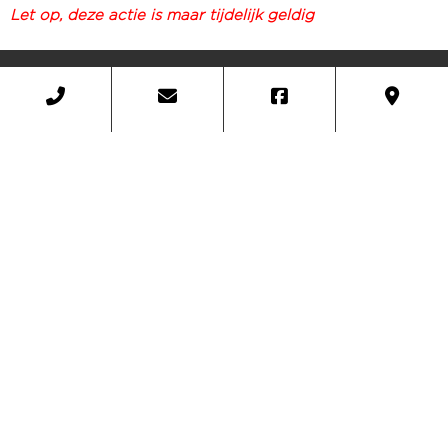
Let op, deze actie is maar tijdelijk geldig
Contact
Sport & Wellness
Galgenweg 62
4761 KN Zevenbergen
info@sgz7bergen.nl
0168 – 33 08 88
ALGEMENE VOORWAARDEN
PRIVACYBELEID