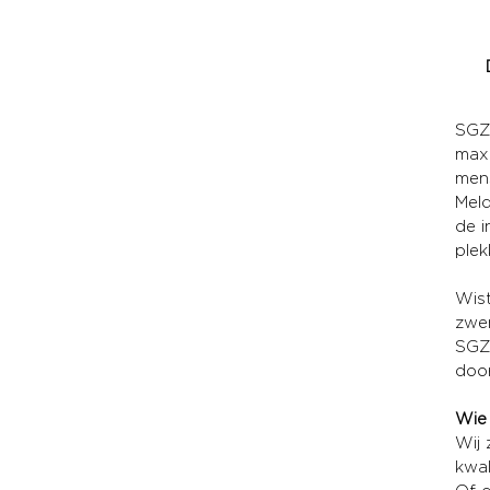
SGZ 
maxi
mens
Meld
de 
plek
Wist
zwem
SGZ 
door
Wie 
Wij 
kwal