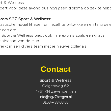
t & Wellness.
hoeft voor deze avond dus nog geen diploma op zak te heb
rom SGZ Sport & Wellness:
astische mogelijkheden om jezelf te ontwikkelen en te groeie
 carrière.
Sport & Wellness biedt ook fijne extra’s zoals een gratis
aatschap van de club.
erkt in een divers team met je nieuwe collega’s
Contact
Sport & Wellness
Galgenweg 62
4761 KN Zevenbergen
info@sgz7bergen.nl
0168 – 33 08 88