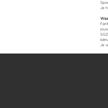
Spor
Je 
Waa
Fant
jouw
SGZ 
lidm
Je w