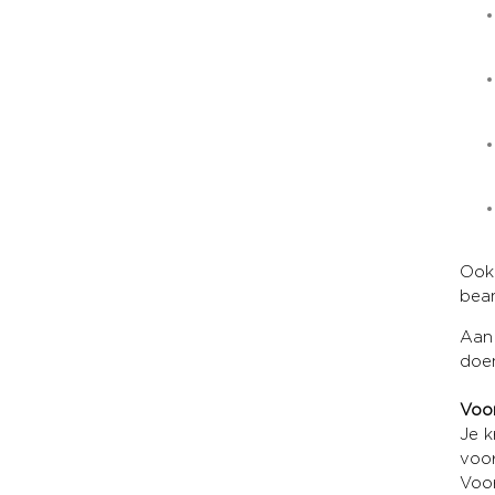
Ook
bean
Aan 
doen
Voor
Je k
voor
Voor