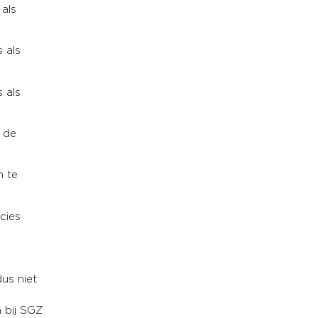
 als
 als
 als
 de
n te
cies
dus niet
n bij SGZ