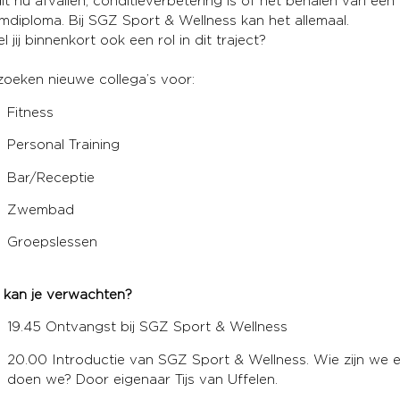
it nu afvallen, conditieverbetering is of het behalen van een
diploma. Bij SGZ Sport & Wellness kan het allemaal.
l jij binnenkort ook een rol in dit traject?
zoeken nieuwe collega’s voor:
Fitness
Personal Training
Bar/Receptie
Zwembad
Groepslessen
 kan je verwachten?
19.45 Ontvangst bij SGZ Sport & Wellness
20.00 Introductie van SGZ Sport & Wellness. Wie zijn we 
doen we? Door eigenaar Tijs van Uffelen.