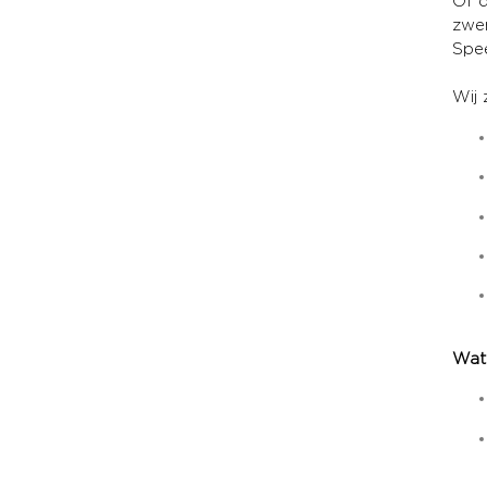
Of d
zwem
Spee
Wij 
Wat