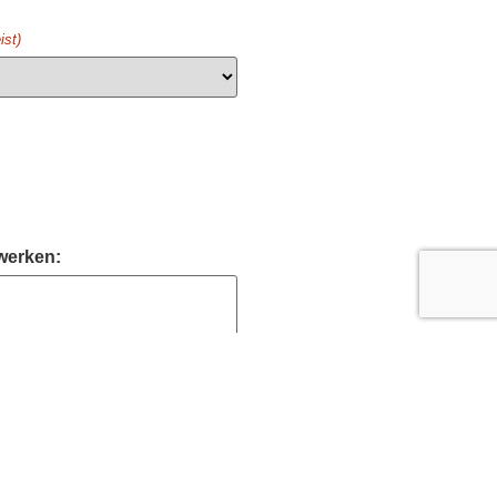
ist)
 werken: