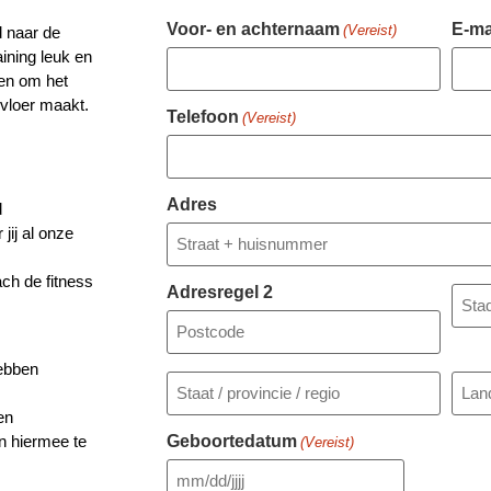
Voor- en achternaam
E-ma
(Vereist)
d naar de
aining leuk en
een om het
e vloer maakt.
Telefoon
(Vereist)
Adres
d
jij al onze
ch de fitness
Adresregel 2
hebben
en
Geboortedatum
n hiermee te
(Vereist)