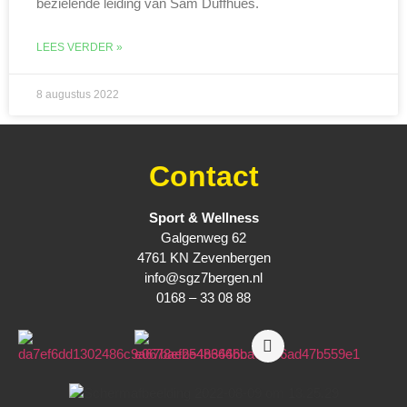
bezielende leiding van Sam Duffhues.
LEES VERDER »
8 augustus 2022
Contact
Sport & Wellness
Galgenweg 62
4761 KN Zevenbergen
info@sgz7bergen.nl
0168 – 33 08 88